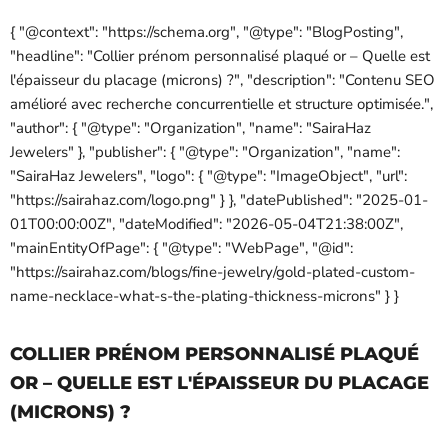
{ "@context": "https://schema.org", "@type": "BlogPosting",
"headline": "Collier prénom personnalisé plaqué or – Quelle est
l'épaisseur du placage (microns) ?", "description": "Contenu SEO
amélioré avec recherche concurrentielle et structure optimisée.",
"author": { "@type": "Organization", "name": "SairaHaz
Jewelers" }, "publisher": { "@type": "Organization", "name":
"SairaHaz Jewelers", "logo": { "@type": "ImageObject", "url":
"https://sairahaz.com/logo.png" } }, "datePublished": "2025-01-
01T00:00:00Z", "dateModified": "2026-05-04T21:38:00Z",
"mainEntityOfPage": { "@type": "WebPage", "@id":
"https://sairahaz.com/blogs/fine-jewelry/gold-plated-custom-
name-necklace-what-s-the-plating-thickness-microns" } }
COLLIER PRÉNOM PERSONNALISÉ PLAQUÉ
OR – QUELLE EST L'ÉPAISSEUR DU PLACAGE
(MICRONS) ?