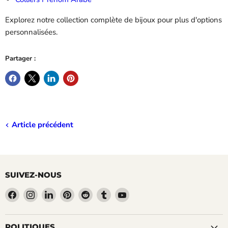
Explorez notre collection complète de bijoux pour plus d'options
personnalisées.
Partager :
Article précédent
SUIVEZ-NOUS
Trouvez-
Trouvez-
Trouvez-
Trouvez-
Trouvez-
Trouvez-
Trouvez-
nous
nous
nous
nous
nous
nous
nous
sur
sur
sur
sur
sur
sur
sur
Facebook
Instagram
LinkedIn
Pinterest
Reddit
Tumblr
YouTube
POLITIQUES