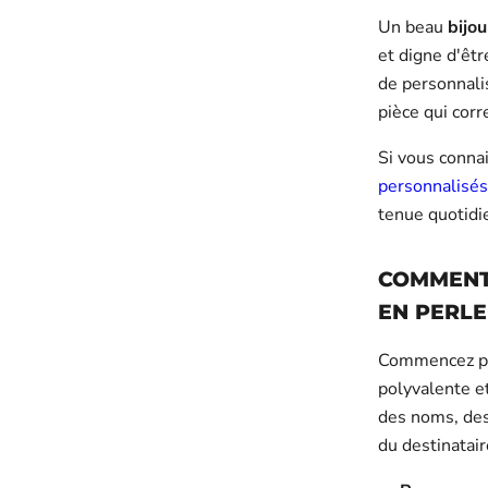
Un beau
bijou
et digne d'êtr
de personnalis
pièce qui corr
Si vous conna
personnalisés
tenue quotidi
COMMENT 
EN PERLE
Commencez par 
polyvalente et
des noms, des 
du destinatair