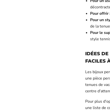
Pour un us
décontracté
Pour offrir 
Pour un sty
de la tenue
Pour le su
style tenni
IDÉES DE
FACILES 
Les bijoux per
une pièce per
tenues de vaca
centre d'atten
Pour plus d'o
une liste de c