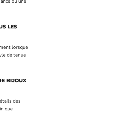
ssance ou une
US LES
ement lorsque
tyle de tenue
DE BIJOUX
détails des
fin que