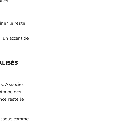
nues
iner le reste
, un accent de
ALISÉS
ls. Associez
nim ou des
nce reste le
-dessous comme