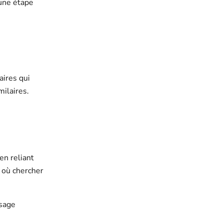
 une étape
aires qui
ilaires.
en reliant
t où chercher
usage