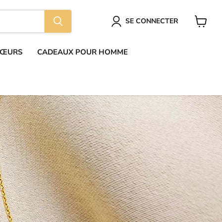
SE CONNECTER
Voir
le
panier
CŒURS
CADEAUX POUR HOMME