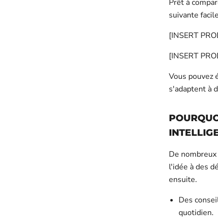
Prêt à compare
suivante facil
[INSERT PRO
[INSERT PROD
Vous pouvez 
s'adaptent à 
POURQUOI
INTELLI
De nombreux gu
l'idée à des d
ensuite.
Des conseil
quotidien.