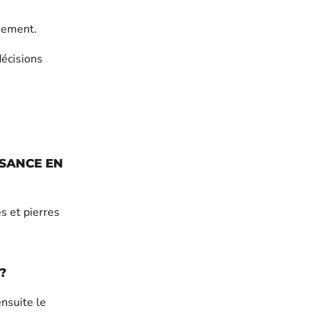
iement.
décisions
SSANCE EN
es et pierres
?
nsuite le