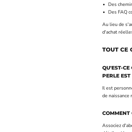
Des chemins
Des FAQ co
Au lieu de s'a
d'achat réelle
TOUT CE 
QU'EST-CE
PERLE EST
Il est personn
de naissance r
COMMENT C
Associez d'ab