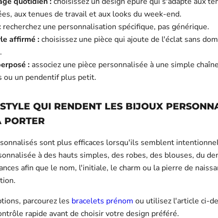
age quotidien :
choisissez un design épuré qui s'adapte aux te
es, aux tenues de travail et aux looks du week-end.
:
recherchez une personnalisation spécifique, pas générique.
le affirmé :
choisissez une pièce qui ajoute de l'éclat sans dom
.
perposé :
associez une pièce personnalisée à une simple chaîne
s ou un pendentif plus petit.
 STYLE QUI RENDENT LES BIJOUX PERSONN
À PORTER
sonnalisés sont plus efficaces lorsqu'ils semblent intentionne
sonnalisée à des hauts simples, des robes, des blouses, du de
nces afin que le nom, l'initiale, le charm ou la pierre de naissa
tion.
ptions, parcourez les
bracelets prénom
ou utilisez l'article ci
ontrôle rapide avant de choisir votre design préféré.