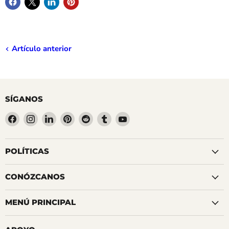
Artículo anterior
SÍGANOS
Encuéntrenos
Encuéntrenos
Encuéntrenos
Encuéntrenos
Encuéntrenos
Encuéntrenos
Encuéntrenos
en
en
en
en
en
en
en
Facebook
Instagram
LinkedIn
Pinterest
Reddit
Tumblr
YouTube
POLÍTICAS
CONÓZCANOS
MENÚ PRINCIPAL