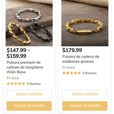
Pulsera
Pulsera
premium
de
de
cadena
carburo
de
de
eslabones
tungsteno
gruesos
Wish
Bone
Precio
$147.99
-
$179.99
actual
$159.99
Pulsera de cadena de
eslabones gruesos
Pulsera premium de
carburo de tungsteno
En stock
Wish Bone
5 Reseñas
En stock
5 Reseñas
TIENDA RÁPIDA
TIENDA RÁPIDA
ELEGIR OPCIONES
ELEGIR OPCIONES