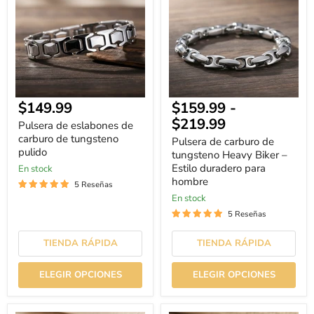
de
de
carburo
tungsteno
de
Heavy
tungsteno
Biker
pulido
–
Estilo
duradero
para
hombre
Precio
$149.99
$159.99
-
actual
$219.99
Pulsera de eslabones de
carburo de tungsteno
Pulsera de carburo de
pulido
tungsteno Heavy Biker –
Estilo duradero para
En stock
hombre
5 Reseñas
En stock
5 Reseñas
TIENDA RÁPIDA
TIENDA RÁPIDA
ELEGIR OPCIONES
ELEGIR OPCIONES