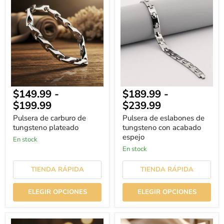
de
de
carburo
eslabones
de
de
tungsteno
tungsteno
plateado
con
acabado
espejo
$149.99
-
$189.99
-
$199.99
$239.99
Pulsera de carburo de
Pulsera de eslabones de
tungsteno plateado
tungsteno con acabado
espejo
En stock
En stock
TIENDA RÁPIDA
TIENDA RÁPIDA
ELEGIR OPCIONES
ELEGIR OPCIONES
Pulsera
Pulsera