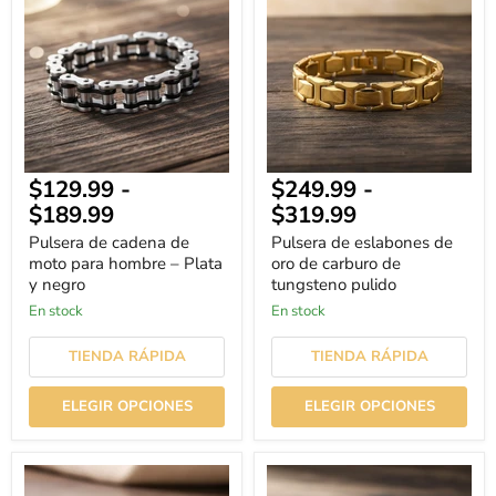
cadena
eslabones
de
de
moto
oro
para
de
hombre
carburo
–
de
Plata
tungsteno
y
pulido
negro
$129.99
-
$249.99
-
$189.99
$319.99
Pulsera de cadena de
Pulsera de eslabones de
moto para hombre – Plata
oro de carburo de
y negro
tungsteno pulido
En stock
En stock
TIENDA RÁPIDA
TIENDA RÁPIDA
ELEGIR OPCIONES
ELEGIR OPCIONES
Pulsera
Pulsera
de
3D