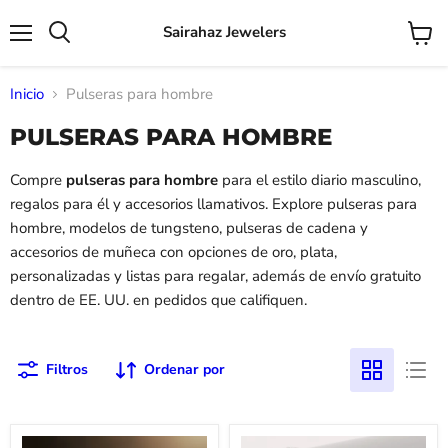
Sairahaz Jewelers
Menú
Ver
Buscar
carrito
Inicio
Pulseras para hombre
PULSERAS PARA HOMBRE
Compre
pulseras para hombre
para el estilo diario masculino,
regalos para él y accesorios llamativos. Explore pulseras para
hombre, modelos de tungsteno, pulseras de cadena y
accesorios de muñeca con opciones de oro, plata,
personalizadas y listas para regalar, además de envío gratuito
dentro de EE. UU. en pedidos que califiquen.
Filtros
Ordenar por
Pulsera
Pulsera