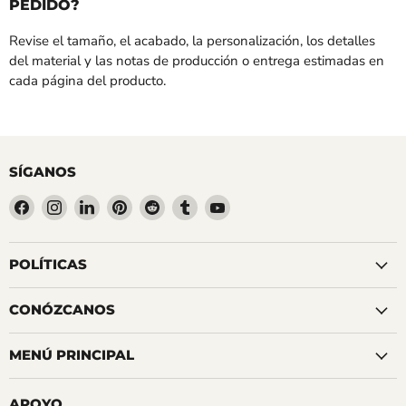
PEDIDO?
Revise el tamaño, el acabado, la personalización, los detalles
del material y las notas de producción o entrega estimadas en
cada página del producto.
SÍGANOS
Encuéntrenos
Encuéntrenos
Encuéntrenos
Encuéntrenos
Encuéntrenos
Encuéntrenos
Encuéntrenos
en
en
en
en
en
en
en
Facebook
Instagram
LinkedIn
Pinterest
Reddit
Tumblr
YouTube
POLÍTICAS
CONÓZCANOS
MENÚ PRINCIPAL
APOYO