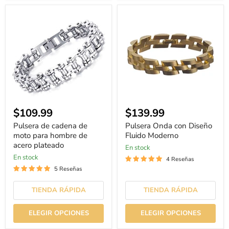
Pulsera
Pulsera
de
Onda
cadena
con
de
Diseño
moto
Fluido
para
Moderno
hombre
de
acero
plateado
Precio
$109.99
$139.99
actual
Pulsera de cadena de
Pulsera Onda con Diseño
moto para hombre de
Fluido Moderno
acero plateado
En stock
En stock
4 Reseñas
5 Reseñas
TIENDA RÁPIDA
TIENDA RÁPIDA
ELEGIR OPCIONES
ELEGIR OPCIONES