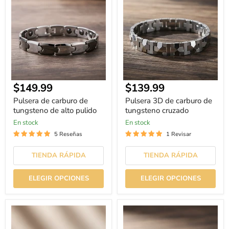
carburo
de
de
carburo
tungsteno
de
de
tungsteno
alto
cruzado
pulido
Precio
Precio
$149.99
$139.99
actual
actual
Pulsera de carburo de
Pulsera 3D de carburo de
tungsteno de alto pulido
tungsteno cruzado
En stock
En stock
5 Reseñas
1 Revisar
TIENDA RÁPIDA
TIENDA RÁPIDA
ELEGIR OPCIONES
ELEGIR OPCIONES
Pulsera
Pulsera
de
de
eslabones
carburo