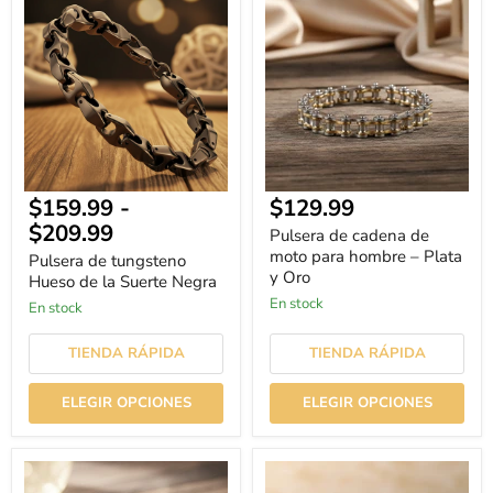
de
de
tungsteno
cadena
Hueso
de
de
moto
la
para
Suerte
hombre
Negra
–
Plata
y
Oro
Precio
$159.99
-
$129.99
actual
$209.99
Pulsera de cadena de
moto para hombre – Plata
Pulsera de tungsteno
y Oro
Hueso de la Suerte Negra
En stock
En stock
TIENDA RÁPIDA
TIENDA RÁPIDA
ELEGIR OPCIONES
ELEGIR OPCIONES
Pulsera
Pulsera
de
de