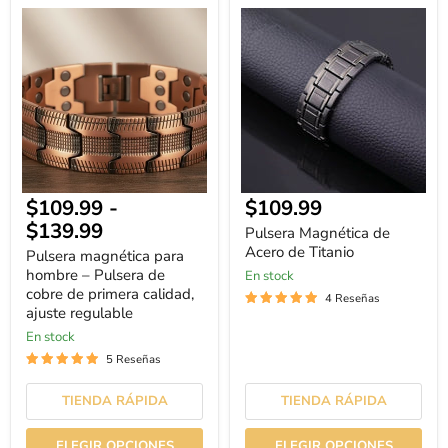
Pulsera
Pulsera
magnética
Magnética
para
de
hombre
Acero
–
de
Pulsera
Titanio
de
cobre
de
primera
calidad,
ajuste
$109.99
-
$109.99
regulable
$139.99
Pulsera Magnética de
Acero de Titanio
Pulsera magnética para
hombre – Pulsera de
En stock
cobre de primera calidad,
4 Reseñas
ajuste regulable
En stock
5 Reseñas
TIENDA RÁPIDA
TIENDA RÁPIDA
ELEGIR OPCIONES
ELEGIR OPCIONES