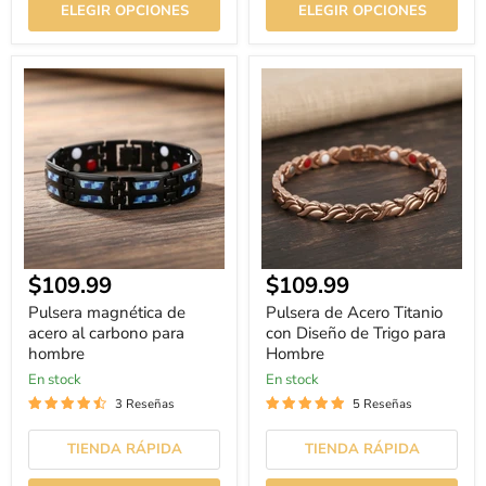
ELEGIR OPCIONES
ELEGIR OPCIONES
Pulsera
Pulsera
magnética
de
de
Acero
acero
Titanio
al
con
carbono
Diseño
para
de
hombre
Trigo
para
Hombre
Precio
Precio
$109.99
$109.99
actual
actual
Pulsera magnética de
Pulsera de Acero Titanio
acero al carbono para
con Diseño de Trigo para
hombre
Hombre
En stock
En stock
3 Reseñas
5 Reseñas
TIENDA RÁPIDA
TIENDA RÁPIDA