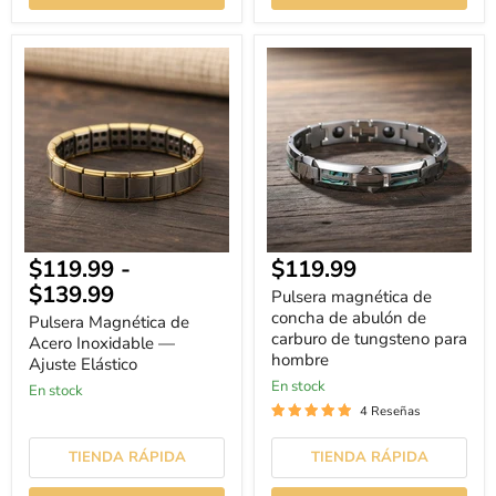
Pulsera
Pulsera
Magnética
magnética
de
de
Acero
concha
Inoxidable
de
—
abulón
Ajuste
de
Elástico
carburo
de
tungsteno
para
hombre
Precio
$119.99
-
$119.99
actual
$139.99
Pulsera magnética de
concha de abulón de
Pulsera Magnética de
carburo de tungsteno para
Acero Inoxidable —
hombre
Ajuste Elástico
En stock
En stock
4 Reseñas
TIENDA RÁPIDA
TIENDA RÁPIDA