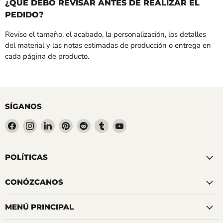
¿QUÉ DEBO REVISAR ANTES DE REALIZAR EL
PEDIDO?
Revise el tamaño, el acabado, la personalización, los detalles
del material y las notas estimadas de producción o entrega en
cada página de producto.
SÍGANOS
Encuéntrenos
Encuéntrenos
Encuéntrenos
Encuéntrenos
Encuéntrenos
Encuéntrenos
Encuéntrenos
en
en
en
en
en
en
en
Facebook
Instagram
LinkedIn
Pinterest
Reddit
Tumblr
YouTube
POLÍTICAS
CONÓZCANOS
MENÚ PRINCIPAL