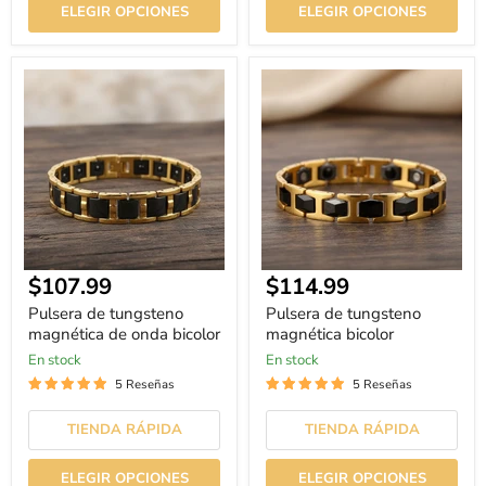
ELEGIR OPCIONES
ELEGIR OPCIONES
Pulsera
Pulsera
de
de
tungsteno
tungsteno
magnética
magnética
de
bicolor
onda
bicolor
Precio
Precio
$107.99
$114.99
actual
actual
Pulsera de tungsteno
Pulsera de tungsteno
magnética de onda bicolor
magnética bicolor
En stock
En stock
5 Reseñas
5 Reseñas
TIENDA RÁPIDA
TIENDA RÁPIDA
ELEGIR OPCIONES
ELEGIR OPCIONES