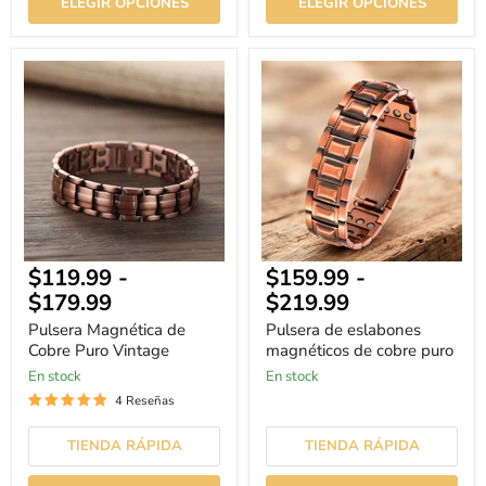
ELEGIR OPCIONES
ELEGIR OPCIONES
Pulsera
Pulsera
Magnética
de
de
eslabones
Cobre
magnéticos
Puro
de
Vintage
cobre
puro
$119.99
-
$159.99
-
$179.99
$219.99
Pulsera Magnética de
Pulsera de eslabones
Cobre Puro Vintage
magnéticos de cobre puro
En stock
En stock
4 Reseñas
TIENDA RÁPIDA
TIENDA RÁPIDA