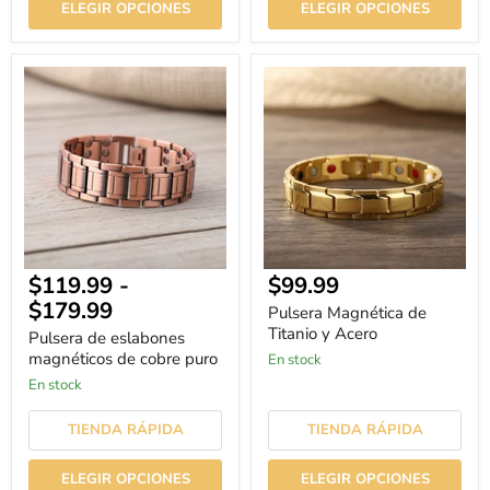
ELEGIR OPCIONES
ELEGIR OPCIONES
Pulsera
Pulsera
de
Magnética
eslabones
de
magnéticos
Titanio
de
y
cobre
Acero
puro
Precio
$119.99
-
$99.99
actual
$179.99
Pulsera Magnética de
Titanio y Acero
Pulsera de eslabones
magnéticos de cobre puro
En stock
En stock
TIENDA RÁPIDA
TIENDA RÁPIDA
ELEGIR OPCIONES
ELEGIR OPCIONES