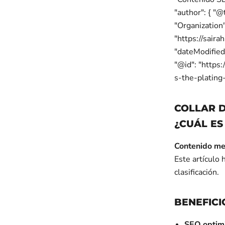
"author": { "@
"Organization"
"https://sair
"dateModifie
"@id": "https
s-the-plating
COLLAR 
¿CUÁL ES
Contenido me
Este artículo 
clasificación.
BENEFICI
SEO optim