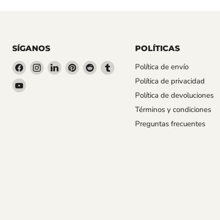
SÍGANOS
POLÍTICAS
Encuéntrenos
Encuéntrenos
Encuéntrenos
Encuéntrenos
Encuéntrenos
Encuéntrenos
Política de envío
en
en
en
en
en
en
Política de privacidad
Encuéntrenos
Facebook
Instagram
LinkedIn
Pinterest
Reddit
Tumblr
Política de devoluciones
en
YouTube
Términos y condiciones
Preguntas frecuentes