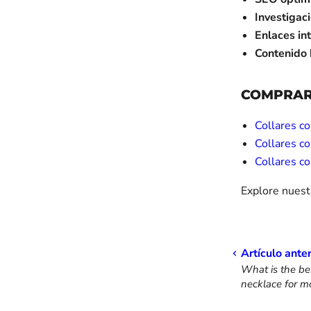
Investigac
Enlaces in
Contenido
COMPRAR
Collares c
Collares c
Collares c
Explore nuest
Artículo anter
What is the be
necklace for m