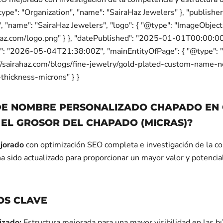
type": "Organization", "name": "SairaHaz Jewelers" }, "publisher
, "name": "SairaHaz Jewelers", "logo": { "@type": "ImageObject",
ahaz.com/logo.png" } }, "datePublished": "2025-01-01T00:00:00
d": "2026-05-04T21:38:00Z", "mainEntityOfPage": { "@type":
://sairahaz.com/blogs/fine-jewelry/gold-plated-custom-name-
-thickness-microns" } }
DE NOMBRE PERSONALIZADO CHAPADO EN 
 EL GROSOR DEL CHAPADO (MICRAS)?
jorado
con optimización SEO completa e investigación de la c
ha sido actualizado para proporcionar un mayor valor y potencia
OS CLAVE
izado:
Estructura mejorada para una mayor visibilidad en las 