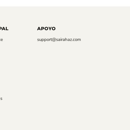
PAL
APOYO
ce
support@sairahaz.com
s