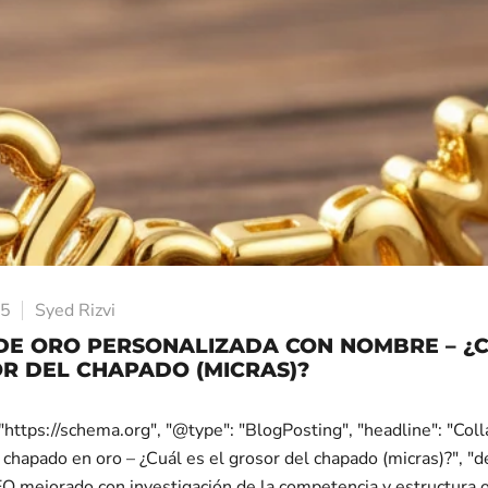
25
Syed Rizvi
DE ORO PERSONALIZADA CON NOMBRE – ¿C
R DEL CHAPADO (MICRAS)?
"https://schema.org", "@type": "BlogPosting", "headline": "Col
chapado en oro – ¿Cuál es el grosor del chapado (micras)?", "de
O mejorado con investigación de la competencia y estructura o