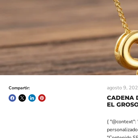
agosto 9, 20
Compartir:
CADENA 
EL GROSO
{ "@context": 
personalizado 
"Contenido SE