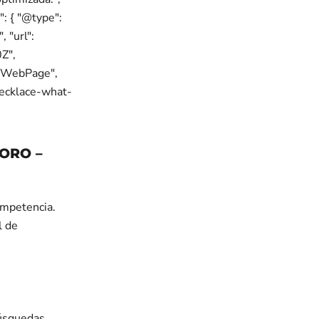
": { "@type":
 "url":
Z",
 "WebPage",
necklace-what-
ORO –
ompetencia.
l de
búsquedas