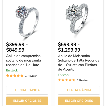
de
de
compromiso
Moissanita
solitario
Solitario
de
de
moissanita
Talla
redonda
Redonda
de
de
1
1
quilate
Quilate
con
Piedras
$399.99
-
$599.99
-
de
Acento
$849.99
$1,299.99
Anillo de compromiso
Anillo de Moissanita
solitario de moissanita
Solitario de Talla Redonda
redonda de 1 quilate
de 1 Quilate con Piedras
de Acento
En stock
En stock
1 Revisar
1 Revisar
TIENDA RÁPIDA
TIENDA RÁPIDA
ELEGIR OPCIONES
ELEGIR OPCIONES