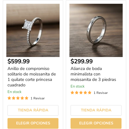
Anillo
Alianza
de
de
compromiso
boda
solitario
minimalista
de
con
moissanita
moissanita
de
de
1
3
quilate
piedras
corte
princesa
cuadrado
Precio
$599.99
$299.99
actual
Anillo de compromiso
Alianza de boda
solitario de moissanita de
minimalista con
1 quilate corte princesa
moissanita de 3 piedras
cuadrado
En stock
En stock
1 Revisar
1 Revisar
TIENDA RÁPIDA
TIENDA RÁPIDA
ELEGIR OPCIONES
ELEGIR OPCIONES