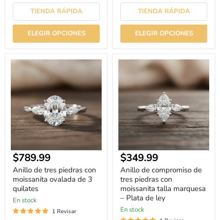
TIENDA RÁPIDA
TIENDA RÁPIDA
ELEGIR OPCIONES
ELEGIR OPCIONES
Anillo
Anillo
de
de
tres
compromiso
piedras
de
con
tres
moissanita
piedras
ovalada
con
de
moissanita
3
talla
quilates
marquesa
–
Plata
Precio
Precio
$789.99
$349.99
de
ley
actual
actual
Anillo de tres piedras con
Anillo de compromiso de
moissanita ovalada de 3
tres piedras con
quilates
moissanita talla marquesa
– Plata de ley
En stock
En stock
1 Revisar