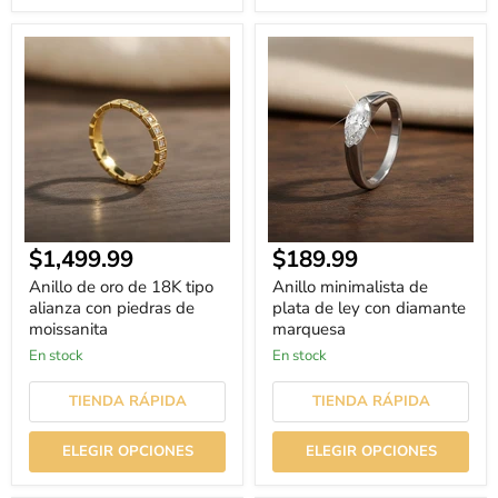
Anillo
Anillo
de
minimalista
oro
de
de
plata
18K
de
tipo
ley
alianza
con
con
diamante
piedras
marquesa
de
moissanita
Precio
$1,499.99
$189.99
actual
Anillo de oro de 18K tipo
Anillo minimalista de
alianza con piedras de
plata de ley con diamante
moissanita
marquesa
En stock
En stock
TIENDA RÁPIDA
TIENDA RÁPIDA
ELEGIR OPCIONES
ELEGIR OPCIONES