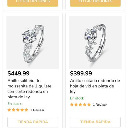
ELEGIR OPCIONES
ELEGIR OPCIONES
Anillo
Anillo
solitario
solitario
de
redondo
moissanita
de
de
hoja
1
de
quilate
vid
con
en
corte
plata
redondo
de
en
ley
plata
$449.99
$399.99
de
ley
Anillo solitario de
Anillo solitario redondo de
moissanita de 1 quilate
hoja de vid en plata de
con corte redondo en
ley
plata de ley
En stock
En stock
1 Revisar
1 Revisar
TIENDA RÁPIDA
TIENDA RÁPIDA