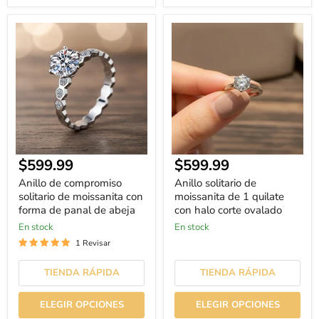
Anillo
Anillo
de
solitario
compromiso
de
solitario
moissanita
de
de
moissanita
1
con
quilate
forma
con
de
halo
panal
corte
de
ovalado
abeja
$599.99
$599.99
Anillo de compromiso
Anillo solitario de
solitario de moissanita con
moissanita de 1 quilate
forma de panal de abeja
con halo corte ovalado
En stock
En stock
1 Revisar
TIENDA RÁPIDA
TIENDA RÁPIDA
ELEGIR OPCIONES
ELEGIR OPCIONES