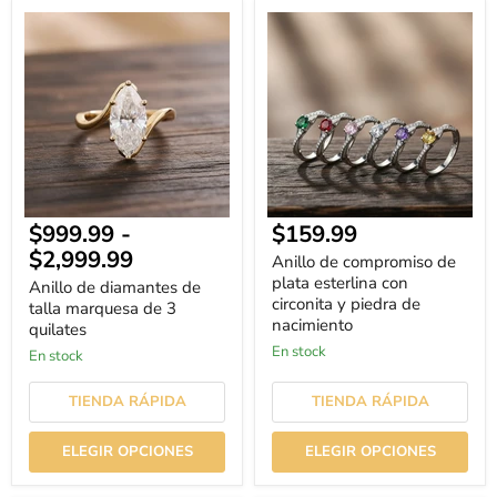
Anillo
Anillo
de
de
diamantes
compromiso
de
de
talla
plata
marquesa
esterlina
de
con
3
circonita
quilates
y
piedra
de
nacimiento
Precio
$999.99
-
$159.99
actual
$2,999.99
Anillo de compromiso de
plata esterlina con
Anillo de diamantes de
circonita y piedra de
talla marquesa de 3
nacimiento
quilates
En stock
En stock
TIENDA RÁPIDA
TIENDA RÁPIDA
ELEGIR OPCIONES
ELEGIR OPCIONES