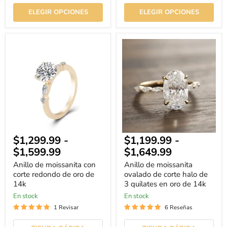
ELEGIR OPCIONES
ELEGIR OPCIONES
Anillo
Anillo
de
de
moissanita
moissanita
con
ovalado
corte
de
redondo
corte
de
halo
oro
de
de
3
14k
quilates
en
oro
$1,299.99
-
$1,199.99
-
de
14k
$1,599.99
$1,649.99
Anillo de moissanita con
Anillo de moissanita
corte redondo de oro de
ovalado de corte halo de
14k
3 quilates en oro de 14k
En stock
En stock
1 Revisar
6 Reseñas