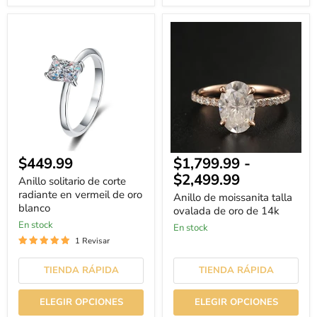
Anillo
Anillo
solitario
de
de
moissanita
corte
talla
radiante
ovalada
en
de
vermeil
oro
de
de
oro
14k
blanco
$449.99
$1,799.99
-
$2,499.99
Anillo solitario de corte
radiante en vermeil de oro
Anillo de moissanita talla
blanco
ovalada de oro de 14k
En stock
En stock
1 Revisar
TIENDA RÁPIDA
TIENDA RÁPIDA
ELEGIR OPCIONES
ELEGIR OPCIONES