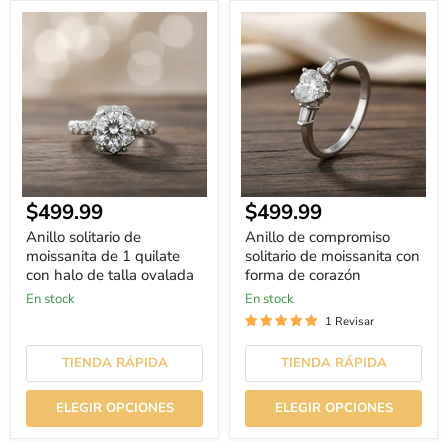
Anillo
Anillo
solitario
de
de
compromiso
moissanita
solitario
de
de
1
moissanita
quilate
con
con
forma
halo
de
de
corazón
talla
ovalada
$499.99
$499.99
Anillo solitario de
Anillo de compromiso
moissanita de 1 quilate
solitario de moissanita con
con halo de talla ovalada
forma de corazón
En stock
En stock
1 Revisar
TIENDA RÁPIDA
TIENDA RÁPIDA
ELEGIR OPCIONES
ELEGIR OPCIONES