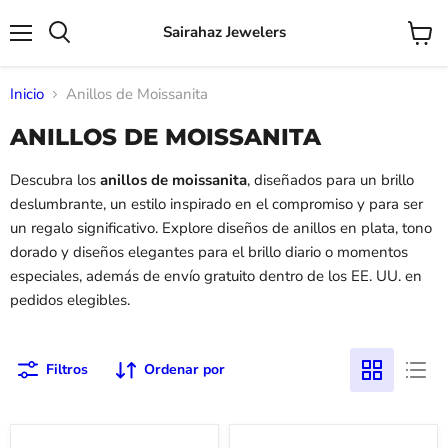
Sairahaz Jewelers
Menú
Ver
Buscar
carrito
Inicio
Anillos de Moissanita
ANILLOS DE MOISSANITA
Descubra los
anillos de moissanita
, diseñados para un brillo
deslumbrante, un estilo inspirado en el compromiso y para ser
un regalo significativo. Explore diseños de anillos en plata, tono
dorado y diseños elegantes para el brillo diario o momentos
especiales, además de envío gratuito dentro de los EE. UU. en
pedidos elegibles.
Filtros
Ordenar por
Anillo
Anillo