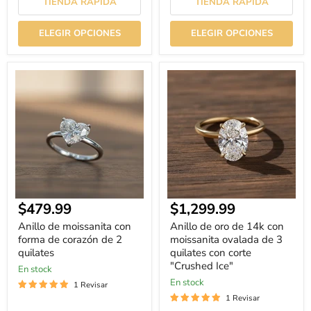
TIENDA RÁPIDA
TIENDA RÁPIDA
ELEGIR OPCIONES
ELEGIR OPCIONES
Anillo
Anillo
de
de
moissanita
oro
con
de
forma
14k
de
con
corazón
moissanita
de
ovalada
2
de
quilates
3
quilates
con
Precio
Precio
$479.99
$1,299.99
corte
"Crushed
actual
actual
Anillo de moissanita con
Anillo de oro de 14k con
Ice"
forma de corazón de 2
moissanita ovalada de 3
quilates
quilates con corte
"Crushed Ice"
En stock
En stock
1 Revisar
1 Revisar