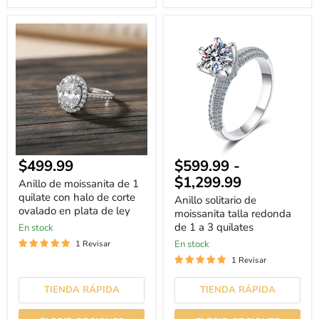
Anillo
Anillo
de
solitario
moissanita
de
de
moissanita
1
talla
quilate
redonda
con
de
halo
1
de
a
corte
3
ovalado
quilates
en
$499.99
$599.99
-
plata
de
$1,299.99
Anillo de moissanita de 1
ley
quilate con halo de corte
Anillo solitario de
ovalado en plata de ley
moissanita talla redonda
de 1 a 3 quilates
En stock
En stock
1 Revisar
1 Revisar
TIENDA RÁPIDA
TIENDA RÁPIDA